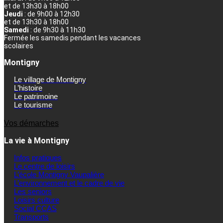
et de 13h30 à 18h00
Jeudi
: de 9h00 à 12h30
et de 13h30 à 18h00
Samedi
: de 9h30 à 11h30
Fermée les samedis pendant les vacances
scolaires
Montigny
Le village de Montigny
L’histoire
Le patrimoine
Le tourisme
Vos démarches
La vie à Montigny
Infos pratiques
Le centre de loisirs
L’école Montigny Vaupalière
L’environnement et le cadre de vie
Les seniors
Loisirs culture
Social CCAS
Transports