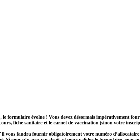
n, le formulaire évolue ! Vous devez désormais impérativement fourn
urs, fiche sanitaire et le carnet de vaccination (sinon votre inscri
F il vous faudra fournir obligatoirement votre numéro d’allocatair
ué.
Si vous n’y avez pas droit, et pour valider le formulaire, vous p