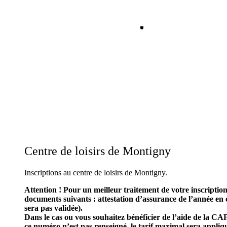
Aller
au
contenu
Centre de loisirs de Montigny
Inscriptions au centre de loisirs de Montigny.
Attention ! Pour un meilleur traitement de votre inscriptio
documents suivants : attestation d’assurance de l’année en co
sera pas validée).
Dans le cas ou
vous souhaitez bénéficier de l’aide de la CA
ce numéro n’est pas renseigné, le tarif maximal sera appliq