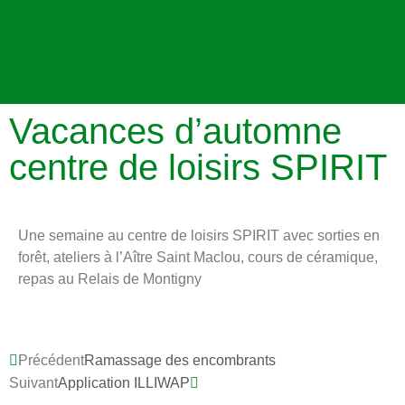
Vacances d’automne
centre de loisirs SPIRIT
Une semaine au centre de loisirs SPIRIT avec sorties en
forêt, ateliers à l’Aître Saint Maclou, cours de céramique,
repas au Relais de Montigny
Précédent
Ramassage des encombrants
Suivant
Application ILLIWAP