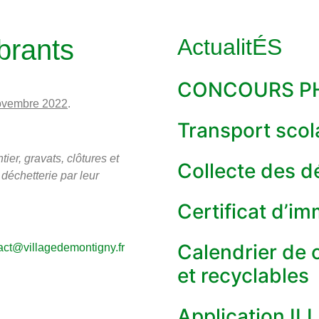
rants
ActualitÉS
CONCOURS PH
ovembre 2022
.
Transport scol
ier, gravats, clôtures et
Collecte des d
déchetterie par leur
Certificat d’i
Calendrier de 
act@villagedemontigny.fr
et recyclables
Application IL